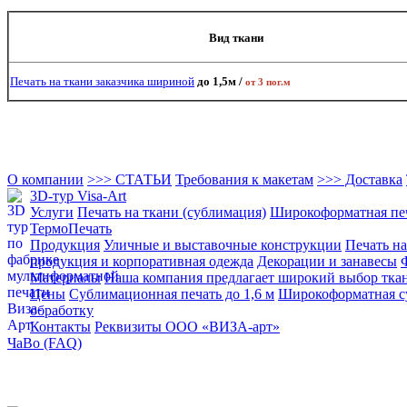
Вид ткани
Печать на ткани заказчика шириной
до 1,5м /
от 3 пог.м
О компании
>>> СТАТЬИ
Требования к макетам
>>> Доставка
3D-тур Visa-Art
Услуги
Печать на ткани (сублимация)
Широкоформатная пе
ТермоПечать
Продукция
Уличные и выставочные конструкции
Печать на
продукция и корпоративная одежда
Декорации и занавесы
Материалы
Наша компания предлагает широкий выбор тка
Цены
Сублимационная печать до 1,6 м
Широкоформатная су
обработку
Контакты
Реквизиты ООО «ВИЗА-арт»
ЧаВо (FAQ)