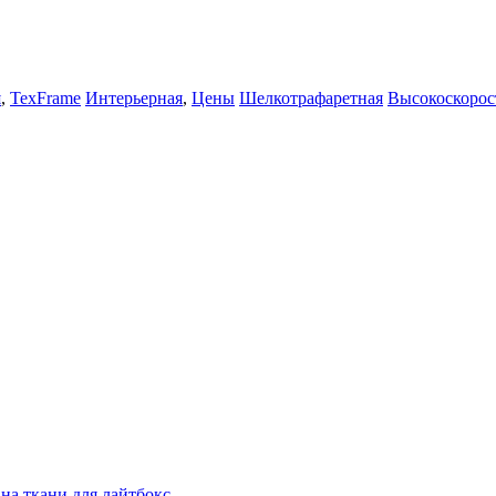
я
,
TexFrame
Интерьерная
,
Цены
Шелкотрафаретная
Высокоскорос
 на ткани для лайтбокс