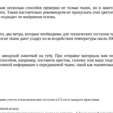
 вам несколько способов проверки не только ткани, но и мак
чати. Также настоятельно рекомендуем не пропускать этап цвето
и подходит ли выбранная основа.
ть два метра, которые необходимы для технических отступов п
огие ткани дают усадку из-за воздействия температуры около 20
заводской намоткой на тубу. При отправке материала вам не
пособом, например, поставить крестик, галочку или вашу под
новной информации о передаваемой ткани, такой как наименовани
имо учесть технологические отступы в 2-3 см от каждого края ткани.
обной печати.