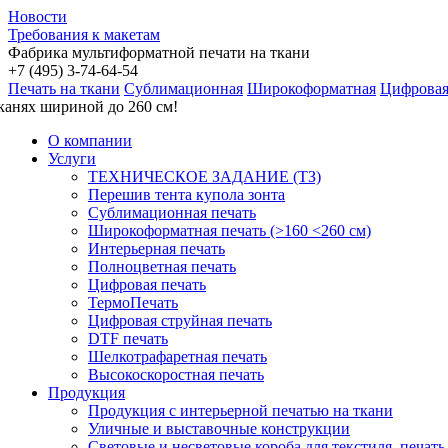
Новости
Требования к макетам
Фабрика мультиформатной печати на ткани
+7 (495)
3
-74-64-54
Печать на ткани
Сублимационная
Широкоформатная
Цифрова
канях шириной до 260 см!
О компании
Услуги
ТЕХНИЧЕСКОЕ ЗАДАНИЕ (ТЗ)
Перешив тента купола зонта
Сублимационная печать
Широкоформатная печать (>160 <260 см)
Интерьерная печать
Полноцветная печать
Цифровая печать
ТермоПечать
Цифровая струйная печать
DTF печать
Шелкотрафаретная печать
Высокоскоростная печать
Продукция
Продукция с интерьерной печатью на ткани
Уличные и выставочные конструкции
Световые и несветовые короба для текстиля, печать