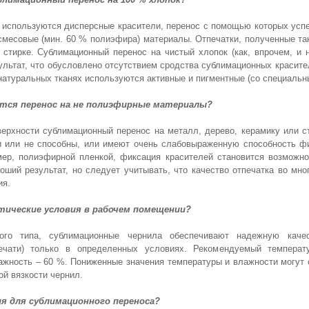
 используются дисперсные красители, перенос с помощью которых усп
месовые (мин. 60 % полиэфира) материалы. Отпечатки, полученные та
 стирке. Сублимационный перенос на чистый хлопок (как, впрочем, и н
езультат, что обусловлено отсутствием сродства сублимационных красит
натуральных тканях используются активные и пигментные (со специаль
тся перенос на не полиэфирные материалы?
верхности сублимационный перенос на металл, дерево, керамику или с
и или не способны, или имеют очень слабовыраженную способность фи
мер, полиэфирной пленкой, фиксация красителей становится возможн
ший результат, но следует учитывать, что качество отпечатка во мно
ия.
ические условия в рабочем помещении?
ого типа, сублимационные чернила обеспечивают надежную качес
ечати) только в определенных условиях. Рекомендуемый темпера
ажность – 60 %. Пониженные значения температуры и влажности могут 
ой вязкости чернил.
я для сублимационного переноса?