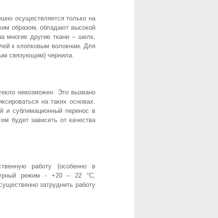
ешно осуществляется только на
ким образом, обладают высокой
а многие другие ткани – шелк,
елей к хлопковым волокнам. Для
ным связующим) чернила.
текло невозможен. Это вызвано
ксироваться на таких основах.
ой и сублимационный перенос в
гом будет зависеть от качества
твенную работу (особенно в
турный режим - +20 – 22 °С,
существенно затруднить работу