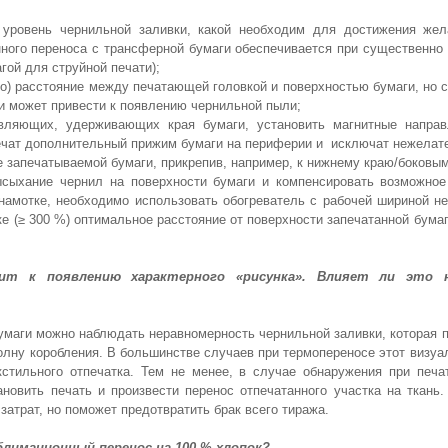
й уровень чернильной заливки, какой необходим для достижения же
нного переноса с трансферной бумаги обеспечивается при существенно
гой для струйной печати);
но) расстояние между печатающей головкой и поверхностью бумаги, но 
и может привести к появлению чернильной пыли;
вляющих, удерживающих края бумаги, установить магнитные напра
печат дополнительный прижим бумаги на периферии и исключат нежелат
е запечатываемой бумаги, прикрепив, например, к нижнему краю/боковым
ысыхание чернил на поверхности бумаги и компенсировать возможное
 намотке, необходимо использовать обогреватель с рабочей шириной 
ке (≥ 300 %) оптимальное расстояние от поверхности запечатанной бума
дит к появлению характерного «рисунка». Влияет ли это 
умаги можно наблюдать неравномерность чернильной заливки, которая п
олну коробления. В большинстве случаев при термопереносе этот визуа
кстильного отпечатка. Тем не менее, в случае обнаружения при печа
ановить печать и произвести перенос отпечатанного участка на ткань.
затрат, но поможет предотвратить брак всего тиража.
лимационный перенос на 100 % хлопок?