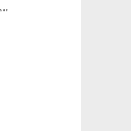
ани
Печать на
ткани
Сублимационная
Широкоформатная
Цифровая
,
TexFrame
Интерьерная
,
Цены
Шелкотрафаретная
Высокоскоростная
Цены
Контакты