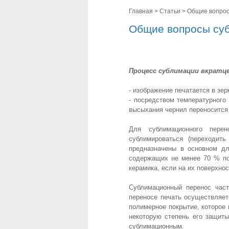
Главная
>
Статьи
>
Общие вопрос
Общие вопросы су
Процесс сублимации вкратц
- изображение печатается в зе
- посредством температурного
высыхания чернил переносится 
Для сублимационного перен
сублимироваться (переходит
предназначены в основном дл
содержащих не менее 70 % по
керамика, если на их поверхно
Сублимационный перенос част
переносе печать осуществляет
полимерное покрытие, которое
некоторую степень его защиты
сублимационным.