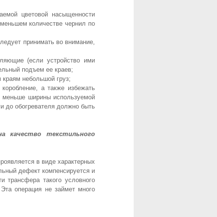
лаемой цветовой насыщенности
 меньшем количестве чернил по
следует принимать во внимание,
вляющие (если устройство ими
ельный подъем ее краев;
 краям небольшой груз;
 коробление, а также избежать
не меньше ширины используемой
ги до обогревателя должно быть
на качество текстильного
роявляется в виде характерных
льный дефект компенсируется и
ти трансфера такого условного
 Эта операция не займет много