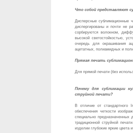
Что собой представляют с
Дисперсные сублимационные ч
диспергированы и почти не р
сорбируются волокном, диффу
высокой светостойкостью, ус
очередь для окрашивания а
ацетатных, полиамидных и пол
Прямая печать сублимацио
Для прямой печати (без исполь
Почему для сублимации н
струйной печати?
В отличие от стандартного I
обеспечения четкости изобра
специально предназначенных д
традиционной струйной печат
изделии глубокие яркие цвета