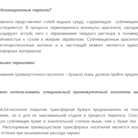
ублимационные чернила?
ернила представляют собой водную среду, содержащую сублимацион
астворяются. В процессе термопереноса молекулы красителя, находя
ндируют вглубь него с образованием твердого раствора в полимер
тойчивостью к сухим и мокрым обработкам. Сублимационные красите
цетилцеллюлозных волокон и в настоящий момент являются единс
иэфирных материалов.
нными чернилами
зования промежуточного носителя – бумаги) ткань должна пройти предп
ужно использовать специальный промежуточный носитель в
nkJet-носителя покрытие трансферной бумаги предназначено не то
жения, но и для их максимальной отдачи в процессе переноса. Спос
ля сублимации бумаг в значительной степени выше, чем у бумаг без
и. Неоспоримым преимуществом трансферных носителей является воз
 и оттенки при экономичном расходе чернил.