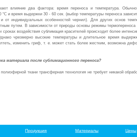
вают влияние два фактора: время переноса и температура. Обычн
0 °С и время выдержки 30 - 60 сек. (выбор температуры переноса зависи
и от индивидуальных особенностей чернил). Для других основ тем
тным путем. В зависимости от природы основы режимы термопереноса 
и сроках воздействия сублимация красителей происходит более интенси
Однако чрезмерно высокие температуры и длительное время выдержк
теть, изменить гриф, т. е. может стать более жестким, возможна деф
ка материала после сублимационного переноса?
о полиэфирной ткани трансферная технология не требует никакой обраб
Продукция
Материалы
Цены