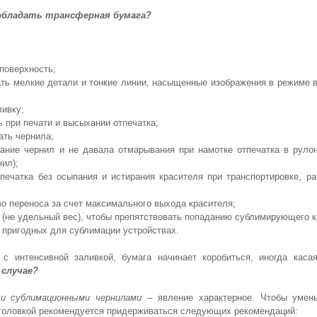
обладать трансферная бумага?
поверхность;
ать мелкие детали и тонкие линии, насыщенные изображения в режиме 
ливку;
 при печати и высыхании отпечатка;
ать чернила;
ание чернил и не давала отмарывания при намотке отпечатка в рулон
ил);
тпечатка без осыпания и истирания красителя при транспортировке, р
во переноса за счет максимального выхода красителя;
 (не удельный вес), чтобы препятствовать попаданию сублимирующего к
х пригодных для сублимации устройствах.
 с интенсивной заливкой, бумага начинает коробиться, иногда кас
 случае?
ти сублимационными чернилами
– явление характерное. Чтобы умен
 головкой рекомендуется придерживаться следующих рекомендаций: