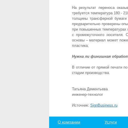
На результат переноса оказы
требуется температура 180 - 21
толщины трансферной бумаги 
предварительно проверены опы
при повышенных температурах 
с промежуточного носителя. 
основы – материал может пожел
пластика.
Нужна ли финишная обработ
В отличие от прямой печати п
стадии производства.
Татьяна Дементьева
инженер-технолог
Источник:
SignBusiness.ru
О компании
Услуги