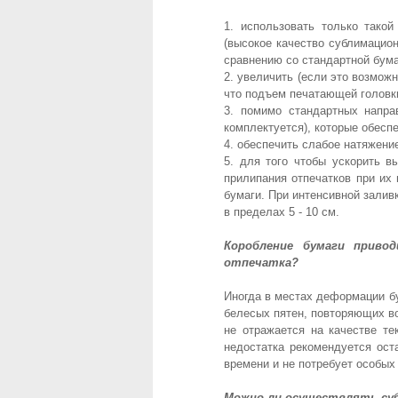
1. использовать только тако
(высокое качество сублимацио
сравнению со стандартной бума
2. увеличить (если это возмож
что подъем печатающей головк
3. помимо стандартных напра
комплектуется), которые обес
4. обеспечить слабое натяжени
5. для того чтобы ускорить в
прилипания отпечатков при их
бумаги. При интенсивной залив
в пределах 5 - 10 см.
Коробление бумаги приво
отпечатка?
Иногда в местах деформации б
белесых пятен, повторяющих в
не отражается на качестве те
недостатка рекомендуется ост
времени и не потребует особых 
Можно ли осуществлять суб