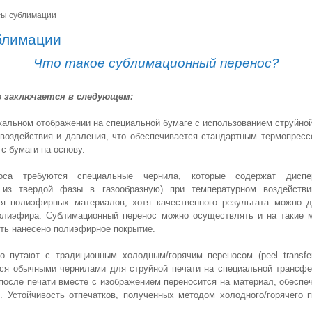
ы сублимации
блимации
Что такое сублимационный перенос?
е заключается в следующем:
ркальном отображении на специальной бумаге c использованием струйной
 воздействия и давления, что обеспечивается стандартным термопресс
с бумаги на основу.
оса требуются специальные чернила, которые содержат диспе
ь из твердой фазы в газообразную) при температурном воздействи
я полиэфирных материалов, хотя качественного результата можно д
лиэфира. Сублимационный перенос можно осуществлять и на такие ма
сть нанесено полиэфирное покрытие.
о путают с традиционным холодным/горячим переносом (peel transfe
ся обычными чернилами для струйной печати на специальной трансфе
 после печати вместе с изображением переносится на материал, обесп
. Устойчивость отпечатков, полученных методом холодного/горячего п