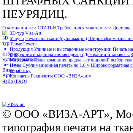
ШТРАФНЫХ САНКЦИЙ 
НЕУРЯДИЦ.
О компании
>>> СТАТЬИ
Требования к макетам
>>> Доставка
3D-тур Visa-Art
Услуги
Печать на ткани (сублимация)
Широкоформатная пе
ТермоПечать
Продукция
Уличные и выставочные конструкции
Печать на
продукция и корпоративная одежда
Декорации и занавесы
Материалы
Наша компания предлагает широкий выбор тка
Цены
Сублимационная печать до 1,6 м
Широкоформатная су
обработку
Контакты
Реквизиты ООО «ВИЗА-арт»
ЧаВо (FAQ)
© ООО «ВИЗА-АРТ», Моск
типография печати на тка