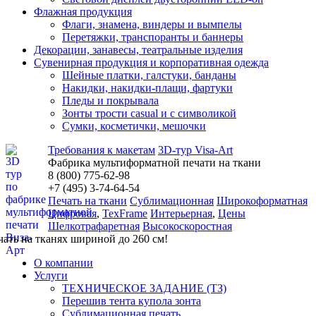
Флажная продукция
Флаги, знамена, виндеры и вымпелы
Перетяжки, транспоранты и баннеры
Декорации, занавесы, театральные изделия
Сувенирная продукция и корпоративная одежда
Шейные платки, галстуки, банданы
Накидки, накидки-плащи, фартуки
Пледы и покрывала
Зонты трости casual и с символикой
Сумки, косметички, мешочки
Требования к макетам
3D-тур Visa-Art
Фабрика мультиформатной печати на ткани
8 (800) 775-62-98
+7 (495)
3
-74-64-54
Печать на ткани
Сублимационная
Широкоформатная
Цифровая
,
TexFrame
Интерьерная
,
Цены
Шелкотрафаретная
Высокоскоростная
чать на тканях шириной до 260 см!
О компании
Услуги
ТЕХНИЧЕСКОЕ ЗАДАНИЕ (ТЗ)
Перешив тента купола зонта
Сублимационная печать