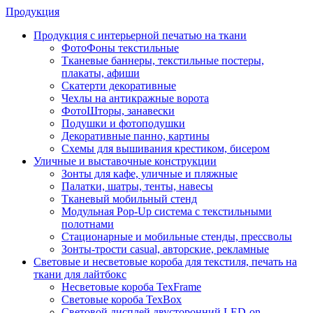
Продукция
Продукция с интерьерной печатью на ткани
ФотоФоны текстильные
Тканевые баннеры, текстильные постеры,
плакаты, афиши
Скатерти декоративные
Чехлы на антикражные ворота
ФотоШторы, занавески
Подушки и фотоподушки
Декоративные панно, картины
Схемы для вышивания крестиком, бисером
Уличные и выставочные конструкции
Зонты для кафе, уличные и пляжные
Палатки, шатры, тенты, навесы
Тканевый мобильный стенд
Модульная Pop-Up система с текстильными
полотнами
Стационарные и мобильные стенды, прессволы
Зонты-трости casual, авторские, рекламные
Световые и несветовые короба для текстиля, печать на
ткани для лайтбокс
Несветовые короба TexFrame
Световые короба TexBox
Световой дисплей двусторонний LED-on