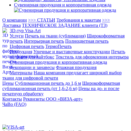
Сувенирная продукция и корпоративная одежда
О компании
>>> СТАТЬИ
Требования к макетам
>>>
Доставка
ТЕХНИЧЕСКОЕ ЗАДАНИЕ клиента (ТЗ)
3D-тур Visa-Art
Услуги
Печать на ткани (сублимация)
Широкоформатная
печать
Интерьерная печать
Полноцветная печать
Цифровая печать
ТермоПечать
Продукция
Уличные и выставочные конструкции
Печать
на ткани для лайтбокс
Текстиль для оформления интерьера
Сувенирная продукция и корпоративная одежда
Декорации и занавесы
Флажная продукция
Материалы
Наша компания предлагает широкий выбор
ткани для цифровой печати
Цены
Сублимационная печать до 1,6 м
Широкоформатная
сублимационная печать (от 1,6-2,6 м)
Цены на до- и после
печатную обработку
Контакты
Реквизиты ООО «ВИЗА-арт»
ЧаВо (FAQ)