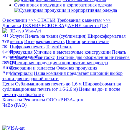
Сувенирная продукция и корпоративная одежда
О компании
>>> СТАТЬИ
Требования к макетам
>>>
Доставка
ТЕХНИЧЕСКОЕ ЗАДАНИЕ клиента (ТЗ)
3D-тур Visa-Art
Услуги
Печать на ткани (сублимация)
Широкоформатная
печать
Интерьерная печать
Полноцветная печать
Цифровая печать
ТермоПечать
Продукция
Уличные и выставочные конструкции
Печать
на ткани для лайтбокс
Текстиль для оформления интерьера
Сувенирная продукция и корпоративная одежда
Декорации и занавесы
Флажная продукция
Материалы
Наша компания предлагает широкий выбор
ткани для цифровой печати
Цены
Сублимационная печать до 1,6 м
Широкоформатная
сублимационная печать (от 1,6-2,6 м)
Цены на до- и после
печатную обработку
Контакты
Реквизиты ООО «ВИЗА-арт»
ЧаВо (FAQ)