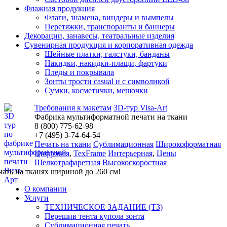
Флажная продукция
Флаги, знамена, виндеры и вымпелы
Перетяжки, транспоранты и баннеры
Декорации, занавесы, театральные изделия
Сувенирная продукция и корпоративная одежда
Шейные платки, галстуки, банданы
Накидки, накидки-плащи, фартуки
Пледы и покрывала
Зонты трости casual и с символикой
Сумки, косметички, мешочки
Требования к макетам
3D-тур Visa-Art
Фабрика мультиформатной печати на ткани
8 (800) 775-62-98
+7 (495)
3
-74-64-54
Печать на ткани
Сублимационная
Широкоформатная
Цифровая
,
TexFrame
Интерьерная
,
Цены
Шелкотрафаретная
Высокоскоростная
чать на тканях шириной до 260 см!
О компании
Услуги
ТЕХНИЧЕСКОЕ ЗАДАНИЕ (ТЗ)
Перешив тента купола зонта
Сублимационная печать