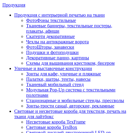
Продукция
Продукция с интерьерной печатью на ткани
ФотоФоны текстильные
Тканевые баннеры, текстильные постеры,
плакаты, афиши
Скатерти декоративные
Чехлы на антикражные ворота
ФотоШторы, занавески
Подушки и фотоподушки
Декоративные панно, картины
Схемы для вышивания крестиком, бисером
Уличные и выставочные конструкции
Зонты для кафе, уличные и пляжные
Палатки, шатры, тенты, навесы
Тканевый мобильный стенд
Модульная Pop-Up система с текстильными
полотнами
Стационарные и мобильные стенды, прессволы
Зонты-трости casual, авторские, рекламные
Световые и несветовые короба для текстиля, печать на
ткани для лайтбокс
Несветовые короба TexFrame
Световые короба TexBox
Световой дисплей двусторонний LED-on