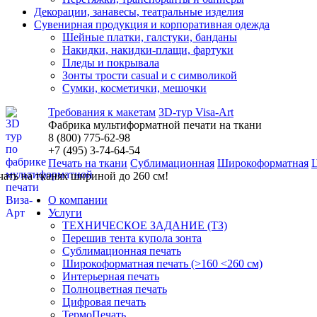
Декорации, занавесы, театральные изделия
Сувенирная продукция и корпоративная одежда
Шейные платки, галстуки, банданы
Накидки, накидки-плащи, фартуки
Пледы и покрывала
Зонты трости casual и с символикой
Сумки, косметички, мешочки
Требования к макетам
3D-тур Visa-Art
Фабрика мультиформатной печати на ткани
8 (800) 775-62-98
+7 (495)
3
-74-64-54
Печать на ткани
Сублимационная
Широкоформатная
чать на тканях шириной до 260 см!
О компании
Услуги
ТЕХНИЧЕСКОЕ ЗАДАНИЕ (ТЗ)
Перешив тента купола зонта
Сублимационная печать
Широкоформатная печать (>160 <260 см)
Интерьерная печать
Полноцветная печать
Цифровая печать
ТермоПечать