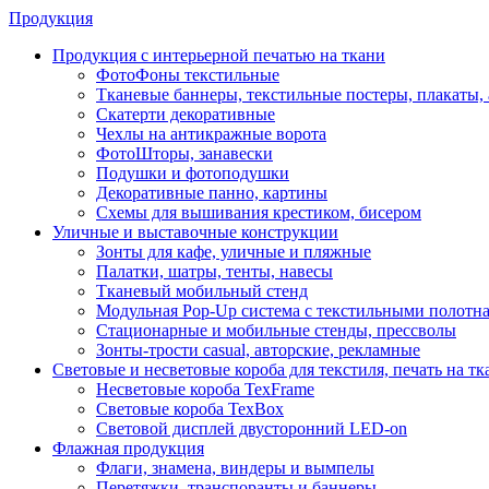
Продукция
Продукция с интерьерной печатью на ткани
ФотоФоны текстильные
Тканевые баннеры, текстильные постеры, плакаты
Скатерти декоративные
Чехлы на антикражные ворота
ФотоШторы, занавески
Подушки и фотоподушки
Декоративные панно, картины
Схемы для вышивания крестиком, бисером
Уличные и выставочные конструкции
Зонты для кафе, уличные и пляжные
Палатки, шатры, тенты, навесы
Тканевый мобильный стенд
Модульная Pop-Up система с текстильными полотн
Стационарные и мобильные стенды, прессволы
Зонты-трости casual, авторские, рекламные
Световые и несветовые короба для текстиля, печать на тк
Несветовые короба TexFrame
Световые короба TexBox
Световой дисплей двусторонний LED-on
Флажная продукция
Флаги, знамена, виндеры и вымпелы
Перетяжки, транспоранты и баннеры