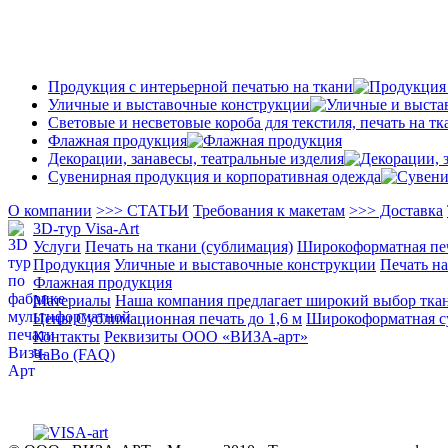
Продукция с интерьерной печатью на ткани
Уличные и выставочные конструкции
Световые и несветовые короба для текстиля, печать на тк
Флажная продукция
Декорации, занавесы, театральные изделия
Сувенирная продукция и корпоративная одежда
О компании
>>> СТАТЬИ
Требования к макетам
>>> Доставка
3D-тур Visa-Art
Услуги
Печать на ткани (сублимация)
Широкоформатная пе
Продукция
Уличные и выставочные конструкции
Печать на
Флажная продукция
Материалы
Наша компания предлагает широкий выбор тка
Цены
Сублимационная печать до 1,6 м
Широкоформатная су
Контакты
Реквизиты ООО «ВИЗА-арт»
ЧаВо (FAQ)