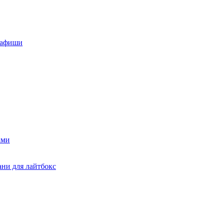
, афиши
ами
ани для лайтбокс