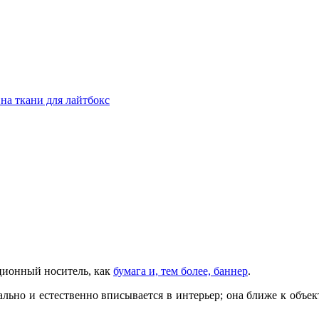
 на ткани для лайтбокс
ционный носитель, как
бумага и, тем более, баннер
.
ально и естественно вписывается в интерьер; она ближе к объ