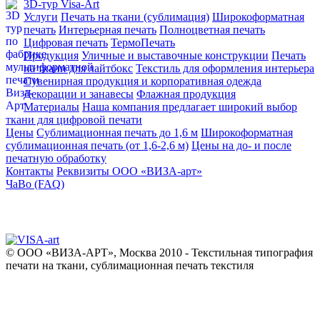
3D-тур Visa-Art
Услуги
Печать на ткани (сублимация)
Широкоформатная
печать
Интерьерная печать
Полноцветная печать
Цифровая печать
ТермоПечать
Продукция
Уличные и выставочные конструкции
Печать
на ткани для лайтбокс
Текстиль для оформления интерьера
Сувенирная продукция и корпоративная одежда
Декорации и занавесы
Флажная продукция
Материалы
Наша компания предлагает широкий выбор
ткани для цифровой печати
Цены
Сублимационная печать до 1,6 м
Широкоформатная
сублимационная печать (от 1,6-2,6 м)
Цены на до- и после
печатную обработку
Контакты
Реквизиты ООО «ВИЗА-арт»
ЧаВо (FAQ)
© ООО «ВИЗА-АРТ», Москва 2010 - Текстильная типография
печати на ткани, сублимационная печать текстиля