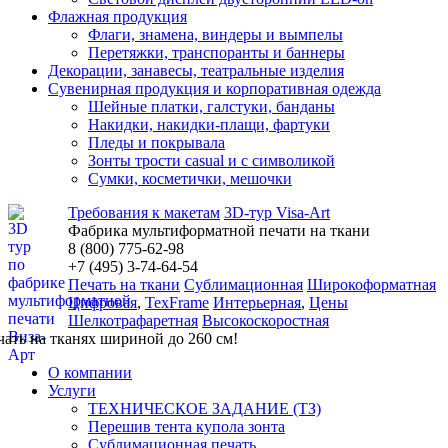
Флажная продукция
Флаги, знамена, виндеры и вымпелы
Перетяжки, транспоранты и баннеры
Декорации, занавесы, театральные изделия
Сувенирная продукция и корпоративная одежда
Шейные платки, галстуки, банданы
Накидки, накидки-плащи, фартуки
Пледы и покрывала
Зонты трости casual и с символикой
Сумки, косметички, мешочки
Требования к макетам
3D-тур Visa-Art
Фабрика мультиформатной печати на ткани
8 (800) 775-62-98
+7 (495)
3
-74-64-54
Печать на ткани
Сублимационная
Широкоформатная
Цифровая
,
TexFrame
Интерьерная
,
Цены
Шелкотрафаретная
Высокоскоростная
чать на тканях шириной до 260 см!
О компании
Услуги
ТЕХНИЧЕСКОЕ ЗАДАНИЕ (ТЗ)
Перешив тента купола зонта
Сублимационная печать