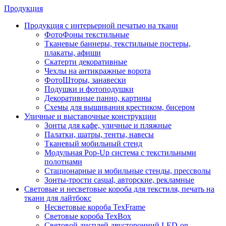
Продукция
Продукция с интерьерной печатью на ткани
ФотоФоны текстильные
Тканевые баннеры, текстильные постеры,
плакаты, афиши
Скатерти декоративные
Чехлы на антикражные ворота
ФотоШторы, занавески
Подушки и фотоподушки
Декоративные панно, картины
Схемы для вышивания крестиком, бисером
Уличные и выставочные конструкции
Зонты для кафе, уличные и пляжные
Палатки, шатры, тенты, навесы
Тканевый мобильный стенд
Модульная Pop-Up система с текстильными
полотнами
Стационарные и мобильные стенды, прессволы
Зонты-трости casual, авторские, рекламные
Световые и несветовые короба для текстиля, печать на
ткани для лайтбокс
Несветовые короба TexFrame
Световые короба TexBox
Световой дисплей двусторонний LED-on