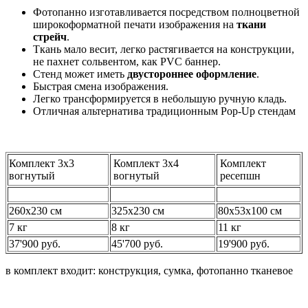
Фотопанно изготавливается посредством полноцветной
широкоформатной печати изображения на
ткани
стрейч
.
Ткань мало весит, легко растягивается на конструкции,
не пахнет сольвентом, как PVC баннер.
Стенд может иметь
двустороннее оформление
.
Быстрая смена изображения.
Легко трансформируется в небольшую ручную кладь.
Отличная альтернатива традиционным Pop-Up стендам
Комплект 3х3
Комплект 3х4
Комплект
вогнутый
вогнутый
ресепшн
260х230 см
325х230 см
80х53х100 см
7 кг
8 кг
11 кг
37'900 руб.
45'700 руб.
19'900 руб.
в комплект входит: конструкция, сумка, фотопанно тканевое