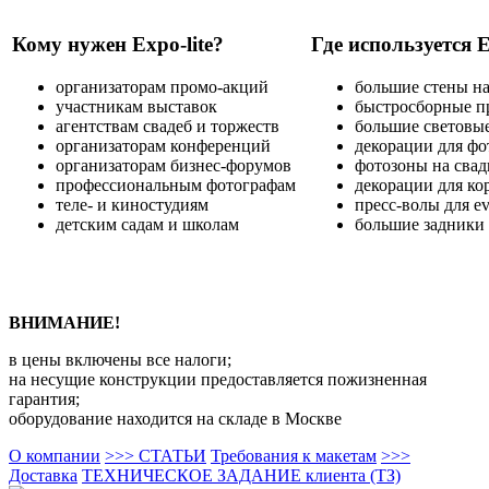
Кому нужен Expo-lite?
Где используется 
организаторам промо-акций
большие стены на
участникам выставок
быстросборные п
агентствам свадеб и торжеств
большие световые
организаторам конференций
декорации для фо
организаторам бизнес-форумов
фотозоны на свад
профессиональным фотографам
декорации для к
теле- и киностудиям
пресс-волы для e
детским садам и школам
большие задники 
ВНИМАНИЕ!
в цены включены все налоги;
на несущие конструкции предоставляется пожизненная
гарантия;
оборудование находится на складе в Москве
О компании
>>> СТАТЬИ
Требования к макетам
>>>
Доставка
ТЕХНИЧЕСКОЕ ЗАДАНИЕ клиента (ТЗ)